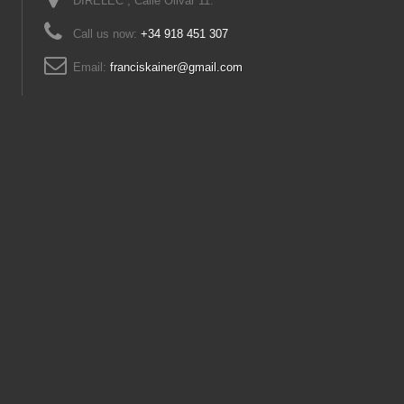
DIRELEC , Calle Olivar 11.
Call us now:
+34 918 451 307
Email:
franciskainer@gmail.com